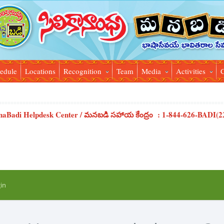
hedule
Locations
Recognition
Team
Media
Activities
C
aBadi Helpdesk Center / మనబడి సహాయ కేంద్రం : 1-844-626-BADI(2