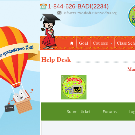
1-844-626-BADI(2234)
info@v1.manabadi.siliconandhra.org
Goal
Courses
Class Sc
Help Desk
Man