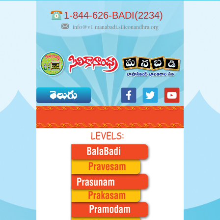
1-844-626-BADI(2234)
info@v1.manabadi.siliconandhra.org
తెలుగు